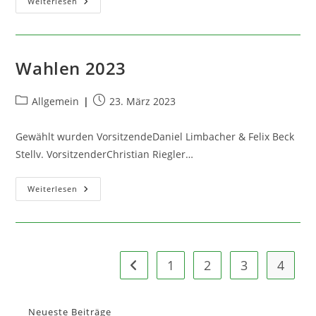
Ostergeschenk
Weiterlesen
Firma
Schupp
Wahlen 2023
Beitrags-
Beitrag
Allgemein
23. März 2023
Kategorie:
veröffentlicht:
Gewählt wurden VorsitzendeDaniel Limbacher & Felix Beck
Stellv. VorsitzenderChristian Riegler…
Wahlen
Weiterlesen
2023
1
2
3
4
Zur vorherigen Seite
Neueste Beiträge