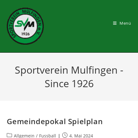
Zum
Inhalt
springen
Menü
Sportverein Mulfingen -
Since 1926
Gemeindepokal Spielplan
Beitrags-
Beitrag
Allgemein
/
Fussball
4. Mai 2024