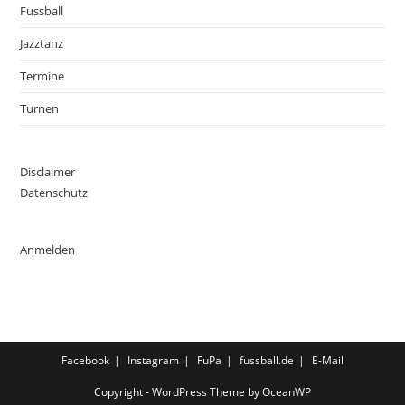
Fussball
Jazztanz
Termine
Turnen
Disclaimer
Datenschutz
Anmelden
Facebook
Instagram
FuPa
fussball.de
E-Mail
Copyright - WordPress Theme by OceanWP