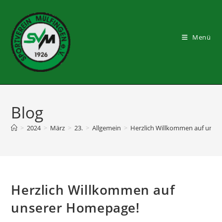
Zum
Inhalt
springen
Menü
Blog
>
2024
>
März
>
23.
>
Allgemein
>
Herzlich Willkommen auf unse
Herzlich Willkommen auf
unserer Homepage!