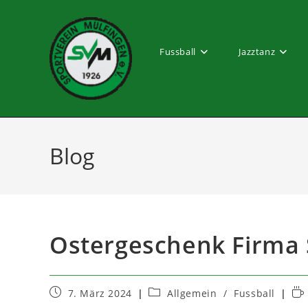
Zum
Inhalt
springen
Fussball
Jazztanz
Blog
Ostergeschenk Firma
Beitrag
Beitrags-
Les
7. März 2024
Allgemein
/
Fussball
veröffentlicht:
Kategorie: