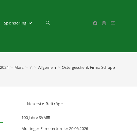
Website-
Sponsoring
Suche
2024
>
März
>
7.
>
Allgemein
>
Ostergeschenk Firma Schupp
umschalten
Neueste Beiträge
100 Jahre SVM!!!
Mulfinger-Elfmeterturnier 20.06.2026