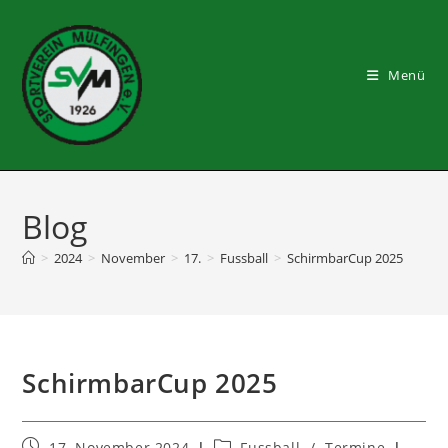
Zum
Inhalt
springen
Menü
Blog
>
2024
>
November
>
17.
>
Fussball
>
SchirmbarCup 2025
SchirmbarCup 2025
Beitrag
Beitrags-
17. November 2024
Fussball
/
Termine