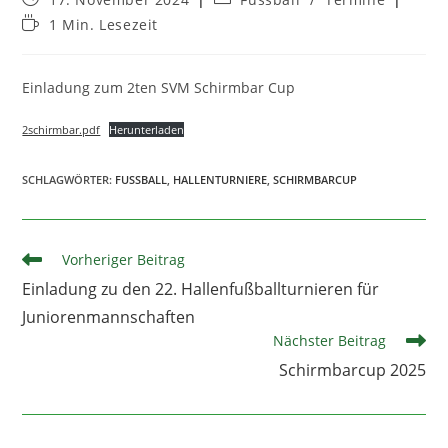
veröffentlicht:
Kategorie:
Lesedauer:
1 Min. Lesezeit
Einladung zum 2ten SVM Schirmbar Cup
2schirmbar.pdf
Herunterladen
SCHLAGWÖRTER
:
FUSSBALL
,
HALLENTURNIERE
,
SCHIRMBARCUP
Weitere
Vorheriger Beitrag
Artikel
Einladung zu den 22. Hallenfußballturnieren für
ansehen
Juniorenmannschaften
Nächster Beitrag
Schirmbarcup 2025